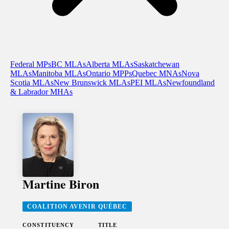
Federal MPs
BC MLAs
Alberta MLAs
Saskatchewan
MLAs
Manitoba MLAs
Ontario MPPs
Quebec MNAs
Nova
Scotia MLAs
New Brunswick MLAs
PEI MLAs
Newfoundland
& Labrador MHAs
Martine Biron
COALITION AVENIR QUÉBEC
CONSTITUENCY
TITLE