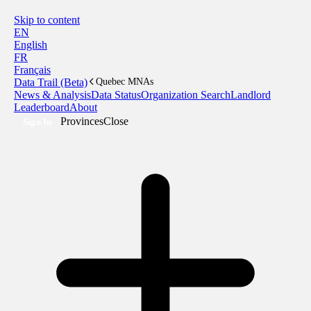
Skip to content
EN
English
FR
Français
Data Trail (Beta)
Quebec MNAs
News & Analysis
Data Status
Organization Search
Landlord
Leaderboard
About
Provinces
Close
Sign In