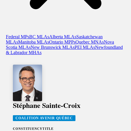
Federal MPs
BC MLAs
Alberta MLAs
Saskatchewan
MLAs
Manitoba MLAs
Ontario MPPs
Quebec MNAs
Nova
Scotia MLAs
New Brunswick MLAs
PEI MLAs
Newfoundland
& Labrador MHAs
Stéphane Sainte-Croix
COALITION AVENIR QUÉBEC
CONSTITUENCY
TITLE