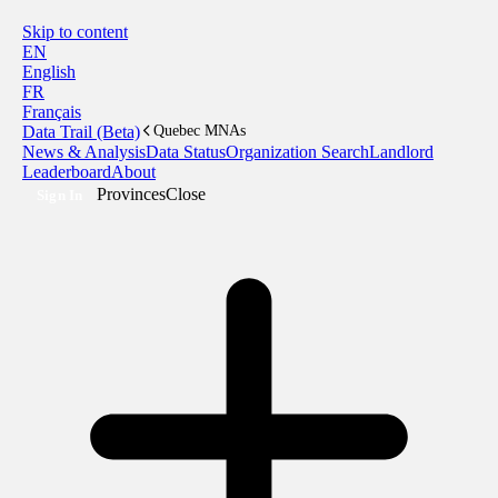
Skip to content
EN
English
FR
Français
Data Trail (Beta)
Quebec MNAs
News & Analysis
Data Status
Organization Search
Landlord
Leaderboard
About
Provinces
Close
Sign In