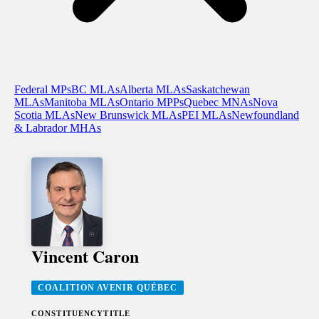
Federal MPs
BC MLAs
Alberta MLAs
Saskatchewan
MLAs
Manitoba MLAs
Ontario MPPs
Quebec MNAs
Nova
Scotia MLAs
New Brunswick MLAs
PEI MLAs
Newfoundland
& Labrador MHAs
Vincent Caron
COALITION AVENIR QUÉBEC
CONSTITUENCY
TITLE