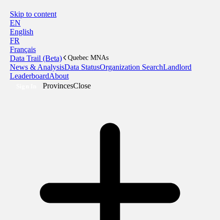
Skip to content
EN
English
FR
Français
Data Trail (Beta)
Quebec MNAs
News & Analysis
Data Status
Organization Search
Landlord
Leaderboard
About
Provinces
Close
Sign In