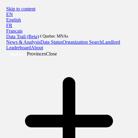
Skip to content
EN
English
FR
Français
Data Trail (Beta)
Quebec MNAs
News & Analysis
Data Status
Organization Search
Landlord
Leaderboard
About
Provinces
Close
Sign In