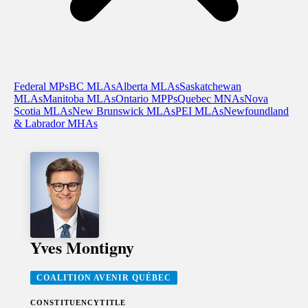
Federal MPs
BC MLAs
Alberta MLAs
Saskatchewan
MLAs
Manitoba MLAs
Ontario MPPs
Quebec MNAs
Nova
Scotia MLAs
New Brunswick MLAs
PEI MLAs
Newfoundland
& Labrador MHAs
Yves Montigny
COALITION AVENIR QUÉBEC
CONSTITUENCY
TITLE