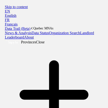
Skip to content
EN
English
FR
Français
Data Trail (Beta)
Quebec MNAs
News & Analysis
Data Status
Organization Search
Landlord
Leaderboard
About
Provinces
Close
Sign In