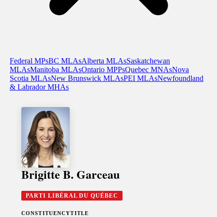
Federal MPs
BC MLAs
Alberta MLAs
Saskatchewan
MLAs
Manitoba MLAs
Ontario MPPs
Quebec MNAs
Nova
Scotia MLAs
New Brunswick MLAs
PEI MLAs
Newfoundland
& Labrador MHAs
Brigitte B. Garceau
PARTI LIBÉRAL DU QUÉBEC
CONSTITUENCY
TITLE