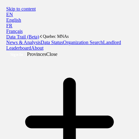
Skip to content
EN
English
FR
Français
Data Trail (Beta)
Quebec MNAs
News & Analysis
Data Status
Organization Search
Landlord
Leaderboard
About
Provinces
Close
Sign In