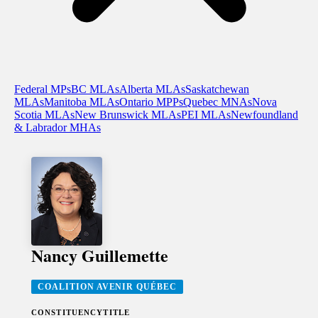
Federal MPs
BC MLAs
Alberta MLAs
Saskatchewan
MLAs
Manitoba MLAs
Ontario MPPs
Quebec MNAs
Nova
Scotia MLAs
New Brunswick MLAs
PEI MLAs
Newfoundland
& Labrador MHAs
Nancy Guillemette
COALITION AVENIR QUÉBEC
CONSTITUENCY
TITLE