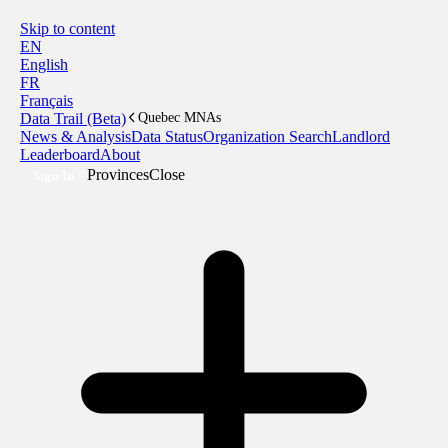
Skip to content
EN
English
FR
Français
Data Trail (Beta)
Quebec MNAs
News & Analysis
Data Status
Organization Search
Landlord
Leaderboard
About
Provinces
Close
Sign In