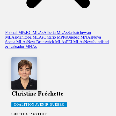
Federal MPs
BC MLAs
Alberta MLAs
Saskatchewan
MLAs
Manitoba MLAs
Ontario MPPs
Quebec MNAs
Nova
Scotia MLAs
New Brunswick MLAs
PEI MLAs
Newfoundland
& Labrador MHAs
Christine Fréchette
COALITION AVENIR QUÉBEC
CONSTITUENCY
TITLE