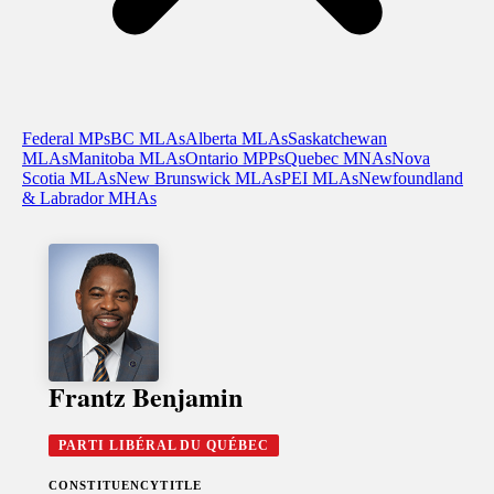
Federal MPs
BC MLAs
Alberta MLAs
Saskatchewan
MLAs
Manitoba MLAs
Ontario MPPs
Quebec MNAs
Nova
Scotia MLAs
New Brunswick MLAs
PEI MLAs
Newfoundland
& Labrador MHAs
Frantz Benjamin
PARTI LIBÉRAL DU QUÉBEC
CONSTITUENCY
TITLE