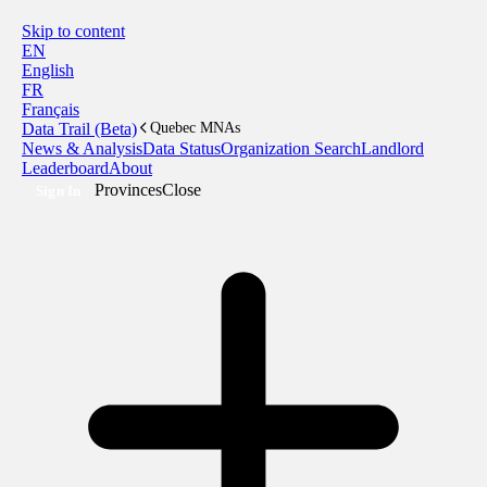
Skip to content
EN
English
FR
Français
Data Trail (Beta)
Quebec MNAs
News & Analysis
Data Status
Organization Search
Landlord
Leaderboard
About
Provinces
Close
Sign In