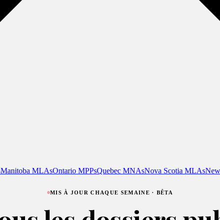
s
Manitoba MLAs
Ontario MPPs
Quebec MNAs
Nova Scotia MLAs
New
MIS À JOUR CHAQUE SEMAINE · BÊTA
ous les dossiers pu