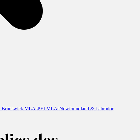
 Brunswick MLAs
PEI MLAs
Newfoundland & Labrador
blics des