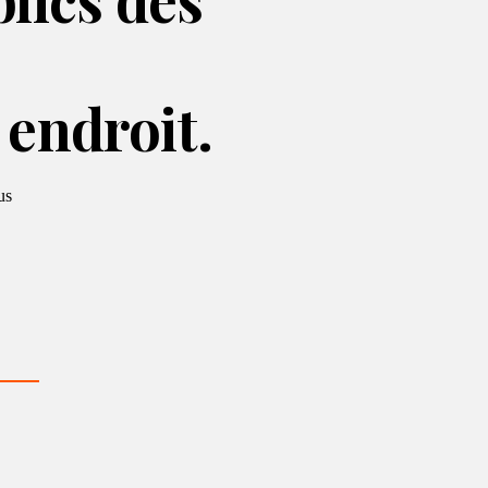
 endroit.
us