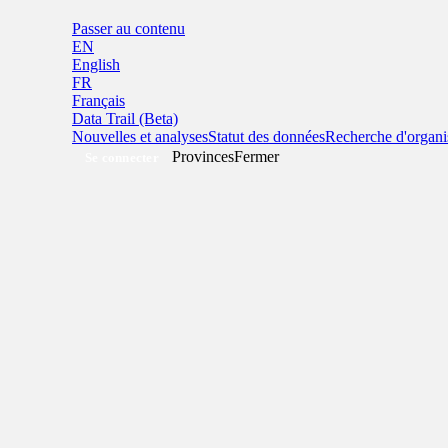
Passer au contenu
EN
English
FR
Français
Data Trail (Beta)
Nouvelles et analyses
Statut des données
Recherche d'organi
Provinces
Fermer
Se connecter