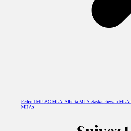
Federal MPs
BC MLAs
Alberta MLAs
Saskatchewan MLA
MHAs
Suivez t